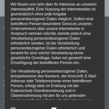
Wir freuen uns sehr über Ihr Interesse an unserem
Internetauftritt. Eine Nutzung der Internetseiten ist
grundsätzlich ohne jede Angabe
personenbezogener Daten möglich. Sofern eine
betroffene Person besondere Services unseres
Instagram
Unternehmens über unsere Internetseite in
Anspruch nehmen möchte, könnte jedoch eine
Verarbeitung personenbezogener Daten
erforderlich werden. Ist die Verarbeitung
Auf Instagram ansehen
personenbezogener Daten erforderlich und
besteht für eine solche Verarbeitung keine
gesetzliche Grundlage, holen wir generell eine
Einwilligung der betroffenen Person ein.
Neuigkeiten
Die Verarbeitung personenbezogener Daten,
beispielsweise des Namens, der Anschrift, E-Mail-
Einladung zur Filmvorführung am 12.02.25 ins Landgasthaus
Adresse oder Telefonnummer einer betroffenen
Eder
Person, erfolgt stets im Einklang mit der
Datenschutz-Grundverordnung und in
Patendank am 16. November ’24
Übereinstimmung mit den für uns geltenden
landesspezifischen Datenschutzbestimmungen.
Bittgang nach Eberharting am 22.05.2024
Mittels dieser Datenschutzerklärung möchte unser
Patenbitten bei den Johannesschützen Aspertsham am 25.11.23