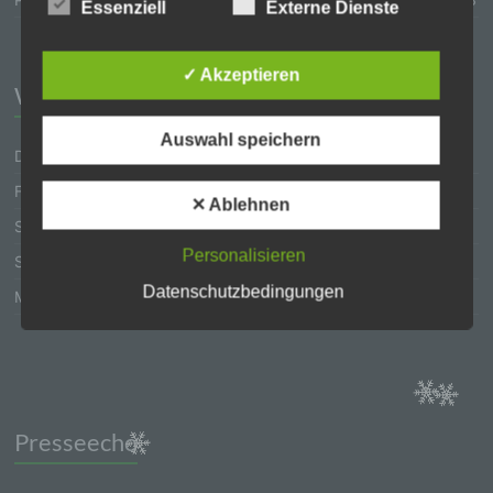
Unternehmen die Öffentlichkeit über Art, Umfang
Essenziell
Externe Dienste
und Zweck der von uns erhobenen, genutzten und
verarbeiteten personenbezogenen Daten
informieren. Ferner werden betroffene Personen
✓ Akzeptieren
Wir feierten am
mittels dieser Datenschutzerklärung über die ihnen
zustehenden Rechte aufgeklärt.
Auswahl speichern
Wir haben als für die Verarbeitung Verantwortlicher
Donnerstag, 20. Juni 2024
zahlreiche technische und organisatorische
Freitag, 21. Juni 2024
Maßnahmen umgesetzt, um einen möglichst
✕ Ablehnen
lückenlosen Schutz der über diese Internetseite
Samstag, 22. Juni 2024
verarbeiteten personenbezogenen Daten
Personalisieren
Sonntag, 23. Juni 2024
sicherzustellen. Dennoch können Internetbasierte
Datenübertragungen grundsätzlich
Datenschutzbedingungen
Montag, 24. Juni 2024
Sicherheitslücken aufweisen, sodass ein absoluter
Schutz nicht gewährleistet werden kann. Aus
diesem Grund steht es jeder betroffenen Person
frei, personenbezogene Daten auch auf
alternativen Wegen, beispielsweise telefonisch, an
uns zu übermitteln.
Presseecho
Begriffsbestimmungen