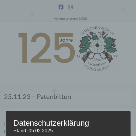
Zum
Inhalt
springen
Vereinstermine 2026
Schützenverein
Eichenlaub
25.11.23 – Patenbitten
Lohkirchen
eV
Datenschutzerklärung
[Best_Wordpress_Gallery id=“2″ gal_title=“25.11.23 –
Stand: 05.02.2025
Patenbitten“]